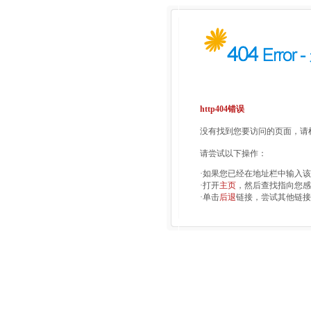
http404错误
没有找到您要访问的页面，请检
请尝试以下操作：
·如果您已经在地址栏中输入
·打开
主页
，然后查找指向您感
·单击
后退
链接，尝试其他链接