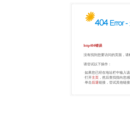
http404错误
没有找到您要访问的页面，请检
请尝试以下操作：
·如果您已经在地址栏中输入
·打开
主页
，然后查找指向您感
·单击
后退
链接，尝试其他链接