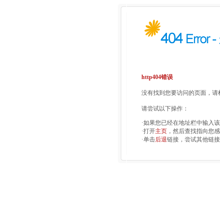
http404错误
没有找到您要访问的页面，请检
请尝试以下操作：
·如果您已经在地址栏中输入
·打开
主页
，然后查找指向您感
·单击
后退
链接，尝试其他链接